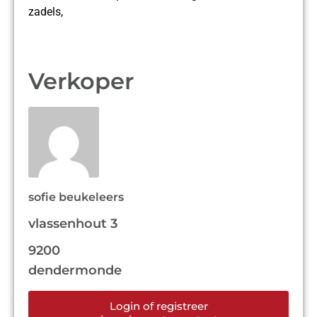
zadels,
Verkoper
sofie beukeleers
vlassenhout 3
9200
dendermonde
Login of registreer